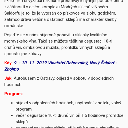
sklep. Ten si vyžádal nákladné přestavby k nynější podobě. Jeho
zvláštností v celém komplexu Modrých sklepů v Novém
Šaldorfu je to, že je vytesán do pískovce ve slohu gotickém,
zatímco drtivá většina ostatních sklepů má charakter klenby
románské.
Pojeďte se s námi příjemně pobavit u sklenky kvalitního
moravského vína. Také se můžete těšit na degustaci 10-ti
druhů vín, cimbálovou muziku, prohlídku vinných sklepů a
spoustu jiné zábavy.
Kdy
:
9. - 10. 11. 2019 Vinařství Dobrovolný, Nový Šaldorf -
Znojmo
Jak:
Autobusem z Ostravy, odjezd v sobotu v dopoledních
hodinách
Program:
příjezd v odpoledních hodinách, ubytování v hotelu, volný
program
večer degustace 10-ti druhů vín při 1,5 hodinové prohlídce
sklepů