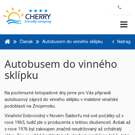
Članak
Autobusem do vinného sklípku
Natrag
Autobusem do vinného
sklípku
Na pochmurné listopadové dny jsme pro Vás připravili
autobusový zájezd do vinného sklípku v malebné vinařské
podoblasti na Znojemsku.
Vinařství Dobrovolný v Novém Šaldorfu má své počátky už v
roce 1965, tudíž jde o producenta s letitou zkušeností. Avšak až
v roce 1976 byl zakoupen značně neudržovaný až zchátralý