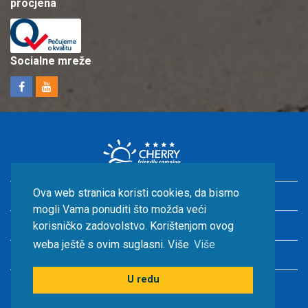
procjena
Socialne mreže
Ova web stranica koristi cookies, da bismo
Odmor u Hrvatskoj s djecom
mogli Vama ponuditi što možda veći
Smještaj uz more
korisničko zadovolstvo. Korištenjom ovog
weba ještě s ovim suglasni. Više
Više
Hrvatska kampovi
U redu
© CHERRY TOUR s.r.o.2026