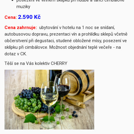
posezení ve vinném sklípku při hudbě a tanci cimbálové
muziky
2.590 Kč
Cena:
Cena zahrnuje:
ubytování v hotelu na 1 noc se snídaní,
autobusovou dopravu, prezentaci vín a prohlídku sklepů včetně
občerstvení při degustaci, studené obložené mísy, posezení ve
sklípku při cimbálovce. Možnost objednání teplé večeře - na
dotaz v CK.
Těší se na Vás kolektiv CHERRY