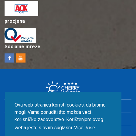
procjena
Socialne mreže
Ova web stranica koristi cookies, da bismo
Odmor u Hrvatskoj s djecom
mogli Vama ponuditi što možda veći
Smještaj uz more
korisničko zadovolstvo. Korištenjom ovog
weba ještě s ovim suglasni. Više
Više
Hrvatska kampovi