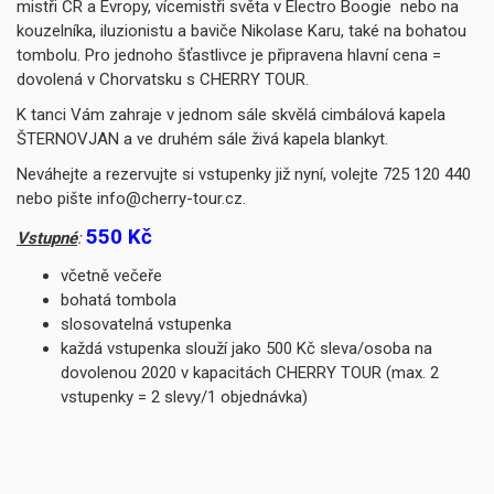
mistři ČR a Evropy, vícemistři světa v Electro Boogie nebo na
kouzelníka, iluzionistu a baviče Nikolase Karu, také na bohatou
tombolu. Pro jednoho šťastlivce je připravena hlavní cena =
dovolená v Chorvatsku s CHERRY TOUR.
K tanci Vám zahraje v jednom sále skvělá cimbálová kapela
ŠTERNOVJAN a ve druhém sále živá kapela blankyt.
Neváhejte a rezervujte si vstupenky již nyní, volejte 725 120 440
nebo pište info@cherry-tour.cz.
550 Kč
Vstupné
:
včetně večeře
bohatá tombola
slosovatelná vstupenka
každá vstupenka slouží jako 500 Kč sleva/osoba na
dovolenou 2020 v kapacitách CHERRY TOUR (max. 2
vstupenky = 2 slevy/1 objednávka)