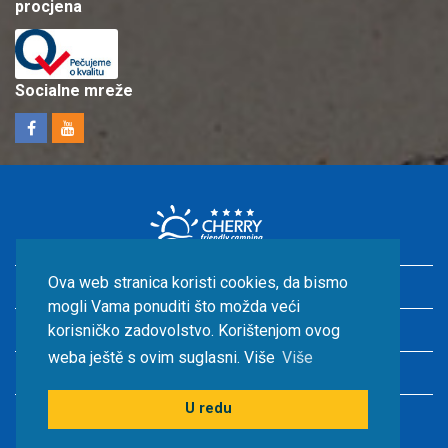
procjena
Socialne mreže
Ova web stranica koristi cookies, da bismo
Odmor u Hrvatskoj s djecom
mogli Vama ponuditi što možda veći
Smještaj uz more
korisničko zadovolstvo. Korištenjom ovog
weba ještě s ovim suglasni. Više
Više
Hrvatska kampovi
U redu
© CHERRY TOUR s.r.o.2026