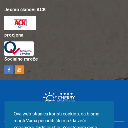
Jesmo članovi ACK
procjena
Socialne mreže
Ova web stranica koristi cookies, da bismo
Odmor u Hrvatskoj s djecom
mogli Vama ponuditi što možda veći
Smještaj uz more
korisničko zadovolstvo. Korištenjom ovog