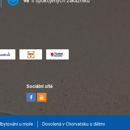
98
% spokojených zákazníků
Sociální sítě
Ubytování u moře
Dovolená v Chorvatsku s dětmi