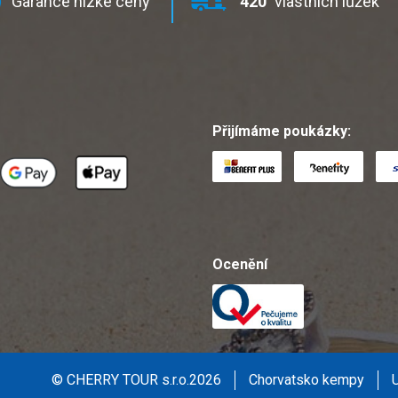
Garance nízké ceny
420
vlastních lůžek
Přijímáme poukázky:
Ocenění
© CHERRY TOUR s.r.o.2026
Chorvatsko kempy