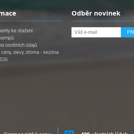
rmace
Odběr novinek
enty ke stažení
kempů
na osobních údajů
, ceny, slevy, storna - sezóna
2026