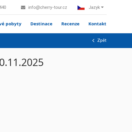
440
info@cherry-tour.cz
Jazyk
vé pobyty
Destinace
Recenze
Kontakt
Zpět
0.11.2025