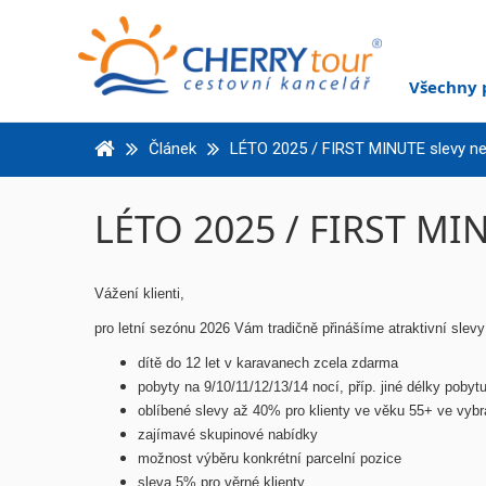
Všechny 
Článek
LÉTO 2025 / FIRST MINUTE slevy ne
LÉTO 2025 / FIRST MIN
Vážení klienti,
pro letní sezónu 2026 Vám tradičně přinášíme atraktivní slev
dítě do 12 let v karavanech zcela zdarma
pobyty na 9/10/11/12/13/14 nocí, příp. jiné délky pobytu
oblíbené slevy až 40% pro klienty ve věku 55+ ve vyb
zajímavé skupinové nabídky
možnost výběru konkrétní parcelní pozice
sleva 5% pro věrné klienty