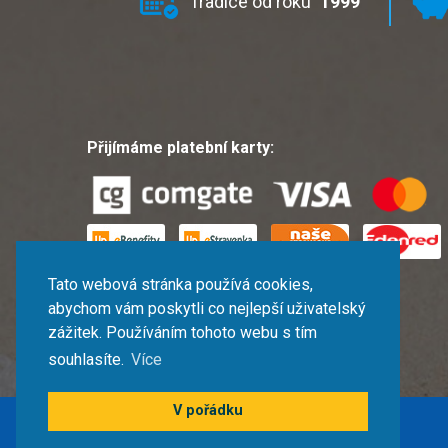
Tradice od roku
1999
Přijímáme platební karty:
Tato webová stránka používá cookies,
Jsme členy ACK ČR
abychom vám poskytli co nejlepší uživatelský
zážitek. Používáním tohoto webu s tím
souhlasíte.
Více
V pořádku