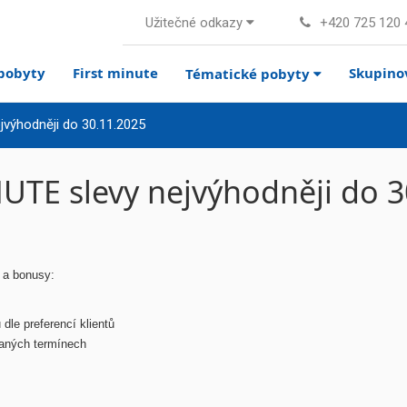
Užitečné odkazy
+420 725 120 
pobyty
First minute
Skupino
Tématické pobyty
jvýhodněji do 30.11.2025
UTE slevy nejvýhodněji do 3
y a bonusy:
 dle preferencí klientů
raných termínech