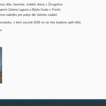
ánový dům Jasmine, mobilní domy v Živogošće
mpech Zelena Laguna a Bijela Uvala v Poreči
víme nabídku pro pobyt dle Vašeho zadání.
vatsku, v letní sezoně 2026 se na Vás budeme opět těšit.
ku