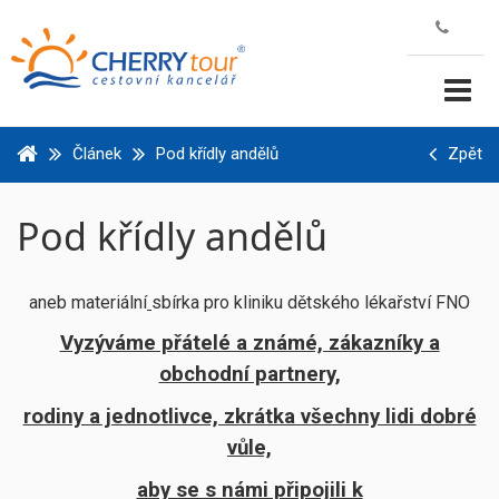
Článek
Pod křídly andělů
Zpět
Pod křídly andělů
aneb materiální
sbírka pro kliniku dětského lékařství FNO
Vyzýváme přátelé a známé, zákazníky a
obchodní partnery,
rodiny a jednotlivce, zkrátka všechny lidi dobré
vůle,
aby se s námi připojili k