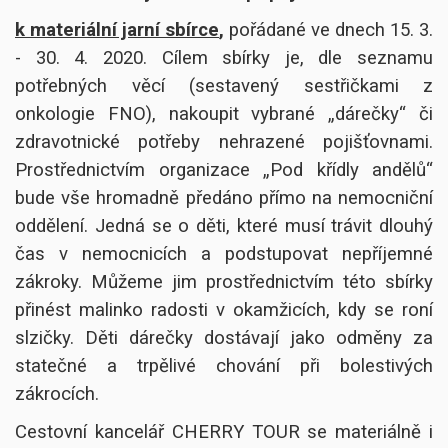
k materiální jarní sbírce
,
pořádané ve dnech 15. 3.
- 30. 4. 2020. Cílem sbírky je, dle seznamu
potřebných věcí (sestavený sestřičkami z
onkologie FNO), nakoupit vybrané „dárečky“ či
zdravotnické potřeby nehrazené pojišťovnami.
Prostřednictvím organizace „Pod křídly andělů“
bude vše hromadně předáno přímo na nemocniční
oddělení. Jedná se o děti, které musí trávit dlouhý
čas v nemocnicích a podstupovat nepříjemné
zákroky. Můžeme jim prostřednictvím této sbírky
přinést malinko radosti v okamžicích, kdy se roní
slzičky. Děti dárečky dostávají jako odměny za
statečné a trpělivé chování při bolestivých
zákrocích.
Cestovní kancelář CHERRY TOUR se materiálně i