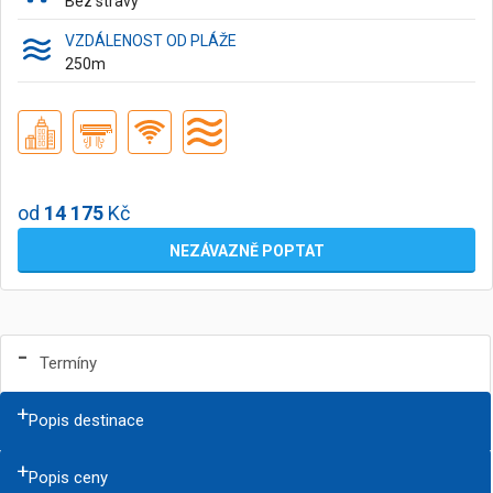
Bez stravy
VZDÁLENOST OD PLÁŽE
250
m
od
14 175
Kč
NEZÁVAZNĚ POPTAT
Termíny
Popis destinace
Popis ceny