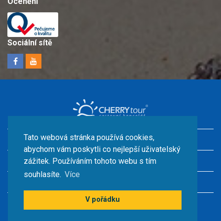
Ocenění
Sociální sítě
Tato webová stránka používá cookies,
Dovolená v Chorvatsku s dětmi
abychom vám poskytli co nejlepší uživatelský
Ubytování u moře
zážitek. Používáním tohoto webu s tím
souhlasíte.
Více
Chorvatsko kempy
V pořádku
© CHERRY TOUR s.r.o.2026