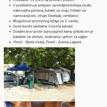
Predšator 5 x 2,4 m sa drvenim podom
U predšatoru je potpuno opremljena kuhinja (sude,
mikrovalna pečnica, kuhalo za vodu, frižider sa
zamrzavačom, strujni štednjak, ventilator)
Mogučnost pomočnog ležaja za 5. osobu
Gosti koristi sanitarne čvorove kampa
Dodatni krov protiv suncuIspred kamp prikolicom je
baldahin sa stolom, stolicama i grilom za ugljen
Poreč - Bijela Uvala, Poreč - Zelena Laguna