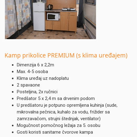
Kamp prikolice PREMIUM
(s klima uređajem)
Dimenzija 6 x 2,2m
Max. 4-5 osoba
Klima uređaj uz nadoplatu
2 spavaone
Posteljina, 2x ručnici
Predšator 5 x 2,4 m sa drvenim podom
U predšatoru je potpuno opremljena kuhinja (sude,
mikrovalna pečnica, kuhalo za vodu, frižider sa
zamrzavačom, strujni štednjak, ventilator)
Mogučnost pomočnog ležaja za 5. osobu
Gosti koristi sanitarne čvorove kampa