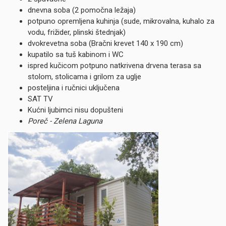
dnevna soba (2 pomočna ležaja)
potpuno opremljena kuhinja (sude, mikrovalna, kuhalo za
vodu, frižider, plinski štednjak)
dvokrevetna soba (Bračni krevet 140 x 190 cm)
kupatilo sa tuš kabinom i WC
ispred kučicom potpuno natkrivena drvena terasa sa
stolom, stolicama i grilom za uglje
posteljina i ručnici uključena
SAT TV
Kućni ljubimci nisu dopušteni
Poreč - Zelena Laguna