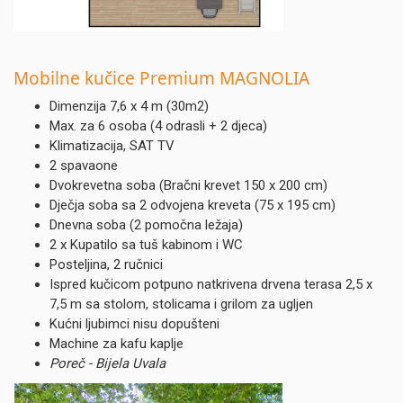
Mobilne kučice Premium MAGNOLIA
Dimenzija 7,6 x 4 m (30m2)
Max. za 6 osoba (4 odrasli + 2 djeca)
Klimatizacija, SAT TV
2 spavaone
Dvokrevetna soba (Bračni krevet 150 x 200 cm)
Dječja soba sa 2 odvojena kreveta (75 x 195 cm)
Dnevna soba (2 pomočna ležaja)
2 x Kupatilo sa tuš kabinom i WC
Posteljina, 2 ručnici
Ispred kučicom potpuno natkrivena drvena terasa 2,5 x
7,5 m sa stolom, stolicama i grilom za ugljen
Kućni ljubimci nisu dopušteni
Machine za kafu kaplje
Poreč - Bijela Uvala