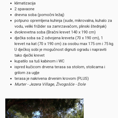
klimatizacija
2 spavaone
dnevna soba (pomočni ležaj)
potpuno opremljena kuhinja (sude, mikrovalna, kuhalo za
vodu, veliki frižider sa zamrzavačom, plinski štednjak)
dvokrevetna soba (Bračni krevet 140 x 190 cm)
dječka soba sa 2 odvojena kreveta (70 x 190 cm), 1
krevet na kat (70 x 190 cm) za osobu max 175 cm i 75 kg.
U dječkoj sobi je mogučnost dignuti ogradu i napraviti
tako dječki krevet
kupatilo sa tuš kabinom i WC
ispred kučicom drvena terasa sa stolom, stolicama i
grilom za uglje
terasa je nakrivena drvenim krovom (PLUS)
Murter - Jezera Village, Živogošće - Dole