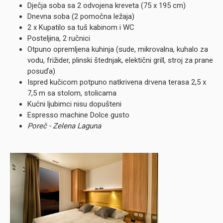
Dječja soba sa 2 odvojena kreveta (75 x 195 cm)
Dnevna soba (2 pomočna ležaja)
2 x Kupatilo sa tuš kabinom i WC
Posteljina, 2 ručnici
Otpuno opremljena kuhinja (sude, mikrovalna, kuhalo za
vodu, frižider, plinski štednjak, elektični grill, stroj za prane
posuďa)
Ispred kučicom potpuno natkrivena drvena terasa 2,5 x
7,5 m sa stolom, stolicama
Kućni ljubimci nisu dopušteni
Espresso machine Dolce gusto
Poreč - Zelena Laguna