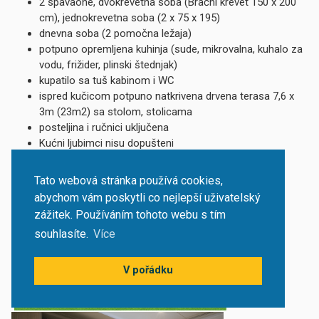
2 spavaone, dvokrevetna soba (Bračni krevet 150 x 200
cm), jednokrevetna soba (2 x 75 x 195)
dnevna soba (2 pomočna ležaja)
potpuno opremljena kuhinja (sude, mikrovalna, kuhalo za
vodu, frižider, plinski štednjak)
kupatilo sa tuš kabinom i WC
ispred kučicom potpuno natkrivena drvena terasa 7,6 x
3m (23m2) sa stolom, stolicama
posteljina i ručnici uključena
Kućni ljubimci nisu dopušteni
Biograd na Moru - Park Soline
Tato webová stránka používá cookies,
abychom vám poskytli co nejlepší uživatelský
zážitek. Používáním tohoto webu s tím
souhlasíte.
Více
V pořádku