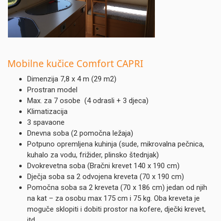
Mobilne kučice Comfort CAPRI
Dimenzija 7,8 x 4 m (29 m2)
Prostran model
Max. za 7 osobe (4 odrasli + 3 djeca)
Klimatizacija
3 spavaone
Dnevna soba (2 pomočna ležaja)
Potpuno opremljena kuhinja (sude, mikrovalna pečnica,
kuhalo za vodu, frižider, plinsko štednjak)
Dvokrevetna soba (Bračni krevet 140 x 190 cm)
Dječja soba sa 2 odvojena kreveta (70 x 190 cm)
Pomočna soba sa 2 kreveta (70 x 186 cm) jedan od njih
na kat – za osobu max 175 cm i 75 kg. Oba kreveta je
moguče sklopiti i dobiti prostor na kofere, dječki krevet,
itd.