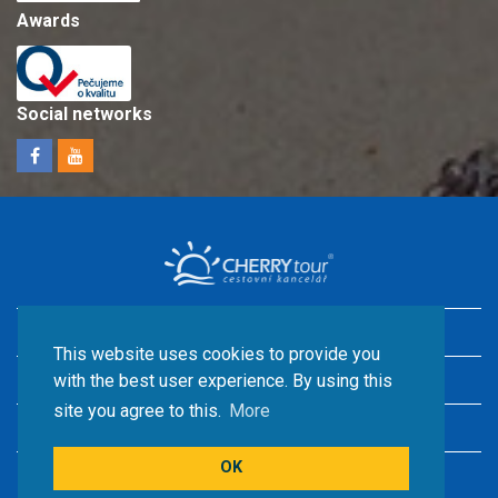
Awards
Social networks
Holidays in Croatia with children
This website uses cookies to provide you
Accommodation by the sea
with the best user experience. By using this
site you agree to this.
More
Croatia camps
OK
© CHERRY TOUR s.r.o.2026