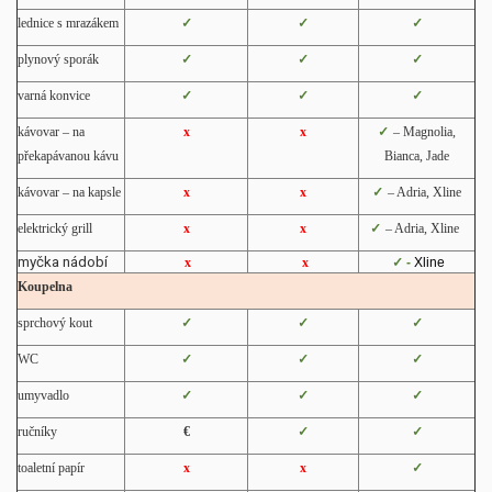
lednice s mrazákem
✓
✓
✓
plynový sporák
✓
✓
✓
varná konvice
✓
✓
✓
kávovar
– na
x
x
✓
– Magnolia,
překapávanou kávu
Bianca, Jade
kávovar – na kapsle
x
x
✓
– Adria, Xline
elektrický grill
x
x
✓
– Adria, Xline
myčka nádobí
x
x
✓ -
Xline
Koupelna
sprchový kout
✓
✓
✓
WC
✓
✓
✓
umyvadlo
✓
✓
✓
ručníky
€
✓
✓
toaletní papír
x
x
✓