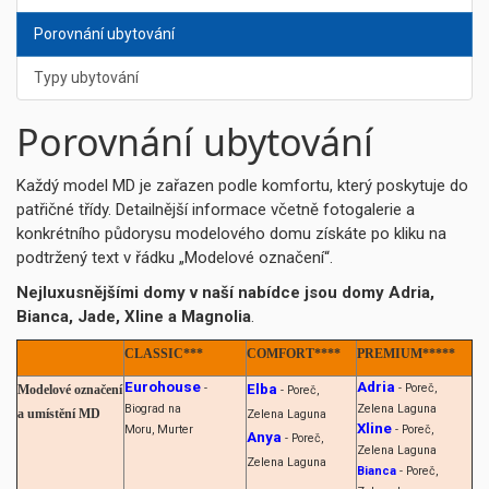
Porovnání ubytování
Typy ubytování
Porovnání ubytování
Každý model MD je zařazen podle komfortu, který poskytuje do
patřičné třídy. Detailnější informace včetně fotogalerie a
konkrétního půdorysu modelového domu získáte po kliku na
podtržený text v řádku „Modelové označení“.
Nejluxusnějšími domy v naší nabídce jsou domy Adria,
Bianca, Jade, Xline a Magnolia
.
CLASSIC***
COMFORT****
PREMIUM*****
Eurohouse
Adria
-
Elba
- Poreč,
Modelové označení
- Poreč,
Biograd na
Zelena Laguna
a umístění MD
Zelena Laguna
Xline
Moru, Murter
- Poreč,
Anya
- Poreč,
Zelena Laguna
Zelena Laguna
Bianca
- Poreč,