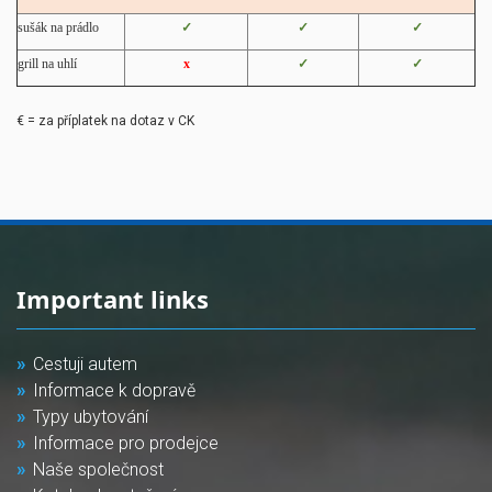
sušák na prádlo
✓
✓
✓
grill na uhlí
x
✓
✓
€ = za příplatek na dotaz v CK
Important links
Cestuji autem
Informace k dopravě
Typy ubytování
Informace pro prodejce
Naše společnost