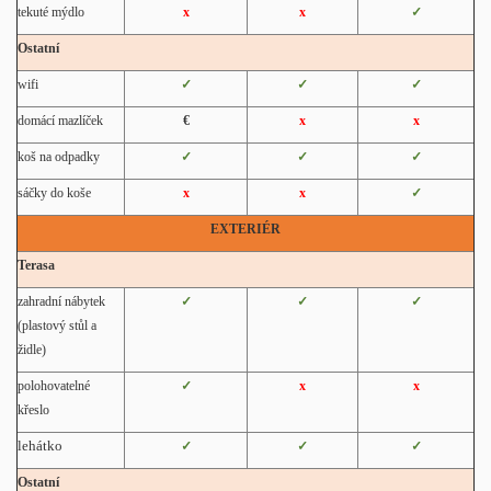
tekuté mýdlo
x
x
✓
Ostatní
wifi
✓
✓
✓
domácí mazlíček
€
x
x
koš na odpadky
✓
✓
✓
sáčky do koše
x
x
✓
EXTERIÉR
Terasa
zahradní nábytek
✓
✓
✓
(plastový stůl a
židle)
polohovatelné
✓
x
x
křeslo
lehátko
✓
✓
✓
Ostatní