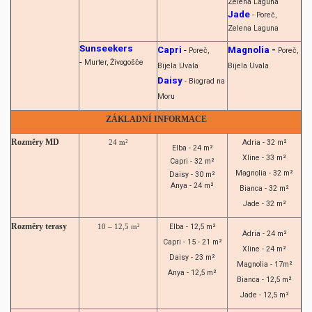
Zelena Laguna
Jade
- Poreč,
Zelena Laguna
Sunseekers
Capri
-
Magnolia
-
Poreč,
Poreč,
-
Murter, Živogošče
Bijela Uvala
Bijela Uvala
Daisy
- Biograd na
Moru
ZÁKLADNÍ INFORMACE
Rozměry MD
Adria - 32 m²
24 m²
Elba - 24 m²
Xline - 33 m²
Capri - 32 m²
Magnolia - 32 m²
Daisy - 30 m²
Anya - 24 m²
Bianca - 32 m²
Jade - 32 m²
Rozměry terasy
Elba - 12,5 m²
10 – 12,5 m²
Adria - 24 m²
Capri - 15 - 21 m²
Xline - 24 m²
Daisy - 23 m²
Magnolia - 17m²
Anya - 12,5 m²
Bianca - 12,5 m²
Jade - 12,5 m²