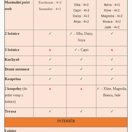
Maximální počet
Eurohouse - 4+2
Elba - 4+2
Adria - 4+2
osob
Sunseeker - 4+1
Capri - 4+3
Xline - 4+2
Daisy - 4+2
Magnolia - 4+2
Anya - 4+2
Binaca - 4+2
Jade - 4+2
2 ložnice
✓
✓
–
Elba, Daisy,
✓
Anya
3 ložnice
x
✓
– Capri
x
Kuchyně
✓
✓
✓
Denní místnost
✓
✓
✓
Koupelna
✓
✓
✓
2 koupelny
(do
x
x
✓
– Xline, Magnolia,
jedné vstup z
Bianca, Jade
ložnice)
Terasa
✓
✓
✓
INTERIÉR
Ložnice