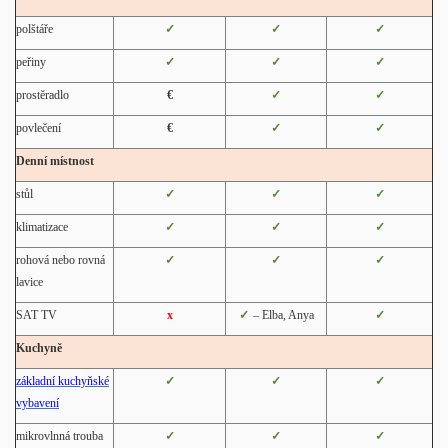
polštáře
✓
✓
✓
peřiny
✓
✓
✓
prostěradlo
€
✓
✓
povlečení
€
✓
✓
Denní místnost
stůl
✓
✓
✓
klimatizace
✓
✓
✓
rohová nebo rovná
✓
✓
✓
lavice
SAT TV
x
✓
–
Elba, Anya
✓
Kuchyně
základní kuchyňské
✓
✓
✓
vybavení
mikrovlnná trouba
✓
✓
✓