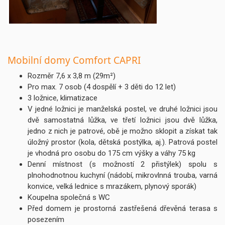
Mobilní domy Comfort CAPRI
Rozměr 7,6 x 3,8 m (29m²)
Pro max. 7 osob (4 dospělí + 3 děti do 12 let)
3 ložnice, klimatizace
V jedné ložnici je manželská postel, ve druhé ložnici jsou
dvě samostatná lůžka, ve třetí ložnici jsou dvě lůžka,
jedno z nich je patrové, obě je možno sklopit a získat tak
úložný prostor (kola, dětská postýlka, aj.). Patrová postel
je vhodná pro osobu do 175 cm výšky a váhy 75 kg
Denní místnost (s možností 2 přistýlek) spolu s
plnohodnotnou kuchyní (nádobí, mikrovlnná trouba, varná
konvice, velká lednice s mrazákem, plynový sporák)
Koupelna společná s WC
Před domem je prostorná zastřešená dřevěná terasa s
posezením