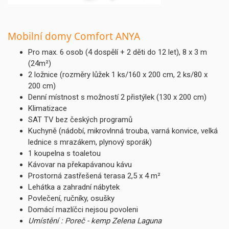
Mobilní domy Comfort ANYA
Pro max. 6 osob (4 dospělí + 2 děti do 12 let), 8 x 3 m
(24m²)
2 ložnice (rozměry lůžek 1 ks/160 x 200 cm, 2 ks/80 x
200 cm)
Denní místnost s možností 2 přistýlek (130 x 200 cm)
Klimatizace
SAT TV bez českých programů
Kuchyně (nádobí, mikrovlnná trouba, varná konvice, velká
lednice s mrazákem, plynový sporák)
1 koupelna s toaletou
Kávovar na překapávanou kávu
Prostorná zastřešená terasa 2,5 x 4 m²
Lehátka a zahradní nábytek
Povlečení, ručníky, osušky
Domácí mazlíčci nejsou povoleni
Umístění : Poreč - kemp Zelena Laguna