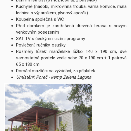
Denní místnost (s možnosti až 2 přistýlek)
Kuchyně (nádobí, mikrovlnná trouba, varná konvice, malá
lednice s výparníkem, plynový sporák)
Koupelna společná s WC
Před domkem je zastřešená dřevěná terasa s novým
venkovním posezením
SAT TV s českými i cizími programy
Povlečení, ručníky, osušky
Rozměry lůžek: manželské lůžko 140 x 190 cm, dvě
samostatné postele vedle sebe 70 x 190 cm + 1 patrová
65 x 180 cm
Domácí mazlíčci na vyžádání, za příplatek
Umístění: Poreč - kemp Zelena Laguna