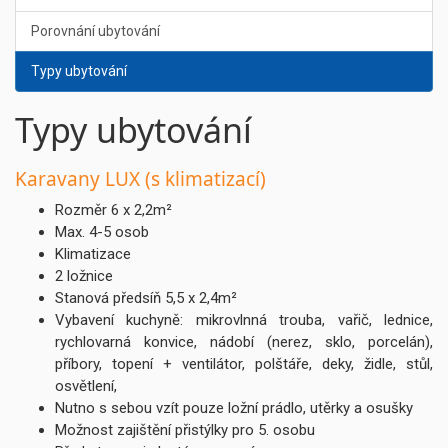
Porovnání ubytování
Typy ubytování
Typy ubytování
Karavany LUX (s klimatizací)
Rozměr 6 x 2,2m²
Max. 4-5 osob
Klimatizace
2 ložnice
Stanová předsíň 5,5 x 2,4m²
Vybavení kuchyně: mikrovlnná trouba, vařič, lednice,
rychlovarná konvice, nádobí (nerez, sklo, porcelán),
příbory, topení + ventilátor, polštáře, deky, židle, stůl,
osvětlení,
Nutno s sebou vzít pouze ložní prádlo, utěrky a osušky
Možnost zajištění přistýlky pro 5. osobu