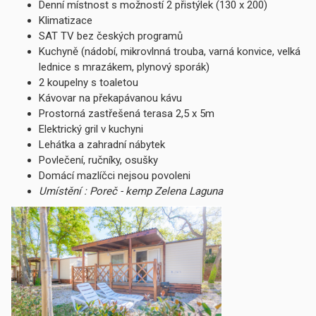
Denní místnost s možností 2 přistýlek (130 x 200)
Klimatizace
SAT TV bez českých programů
Kuchyně (nádobí, mikrovlnná trouba, varná konvice, velká
lednice s mrazákem, plynový sporák)
2 koupelny s toaletou
Kávovar na překapávanou kávu
Prostorná zastřešená terasa 2,5 x 5m
Elektrický gril v kuchyni
Lehátka a zahradní nábytek
Povlečení, ručníky, osušky
Domácí mazlíčci nejsou povoleni
Umístění : Poreč - kemp Zelena Laguna