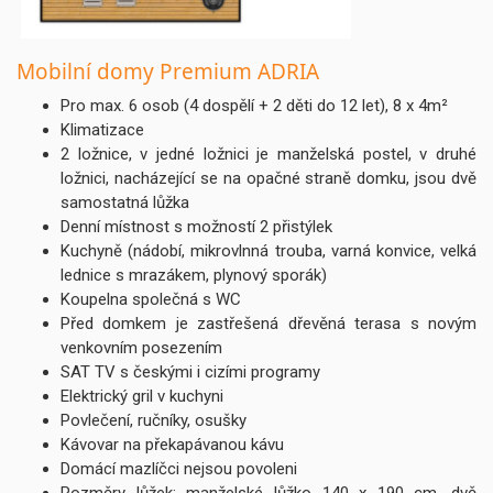
Mobilní domy Premium ADRIA
Pro max. 6 osob (4 dospělí + 2 děti do 12 let), 8 x 4m²
Klimatizace
2 ložnice, v jedné ložnici je manželská postel, v druhé
ložnici, nacházející se na opačné straně domku, jsou dvě
samostatná lůžka
Denní místnost s možností 2 přistýlek
Kuchyně (nádobí, mikrovlnná trouba, varná konvice, velká
lednice s mrazákem, plynový sporák)
Koupelna společná s WC
Před domkem je zastřešená dřevěná terasa s novým
venkovním posezením
SAT TV s českými i cizími programy
Elektrický gril v kuchyni
Povlečení, ručníky, osušky
Kávovar na překapávanou kávu
Domácí mazlíčci nejsou povoleni
Rozměry lůžek: manželské lůžko 140 x 190 cm, dvě