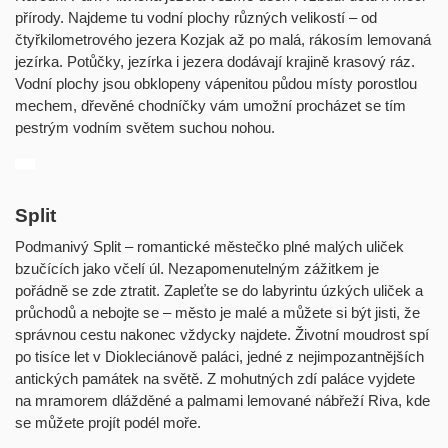
přírody. Najdeme tu vodní plochy různých velikostí – od
čtyřkilometrového jezera Kozjak až po malá, rákosím lemovaná
jezírka. Potůčky, jezírka i jezera dodávají krajině krasový ráz.
Vodní plochy jsou obklopeny vápenitou půdou místy porostlou
mechem, dřevěné chodníčky vám umožní procházet se tím
pestrým vodním světem suchou nohou.
Split
Podmanivý Split – romantické městečko plné malých uliček
bzučících jako včelí úl. Nezapomenutelným zážitkem je
pořádně se zde ztratit. Zapleťte se do labyrintu úzkých uliček a
průchodů a nebojte se – město je malé a můžete si být jisti, že
správnou cestu nakonec vždycky najdete. Životní moudrost spí
po tisíce let v Diokleciánově paláci, jedné z nejimpozantnějších
antických památek na světě. Z mohutných zdí paláce vyjdete
na mramorem dlážděné a palmami lemované nábřeží Riva, kde
se můžete projít podél moře.