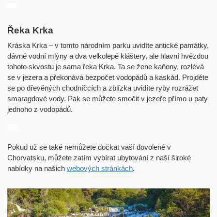
Řeka Krka
Kráska Krka – v tomto národním parku uvidíte antické památky,
dávné vodní mlýny a dva velkolepé kláštery, ale hlavní hvězdou
tohoto skvostu je sama řeka Krka. Ta se žene kaňony, rozlévá
se v jezera a překonává bezpočet vodopádů a kaskád. Projděte
se po dřevěných chodníčcích a zblízka uvidíte ryby rozrážet
smaragdové vody. Pak se můžete smočit v jezeře přímo u paty
jednoho z vodopádů.
Pokud už se také nemůžete dočkat vaší dovolené v
Chorvatsku, můžete zatím vybírat ubytování z naší široké
nabídky na našich
webových stránkách
.