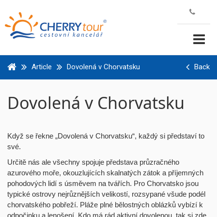
Article
Dovolená v Chorvatsku
Back
Dovolená v Chorvatsku
Když se řekne „Dovolená v Chorvatsku“, každý si představí to
své.
Určitě nás ale všechny spojuje představa průzračného
azurového moře, okouzlujících skalnatých zátok a příjemných
pohodových lidí s úsměvem na tvářích. Pro Chorvatsko jsou
typické ostrovy nejrůznějších velikostí, rozsypané všude podél
chorvatského pobřeží. Pláže plné bělostných oblázků vybízí k
odpočinku a lenošení. Kdo má rád aktivní dovolenou, tak si zde