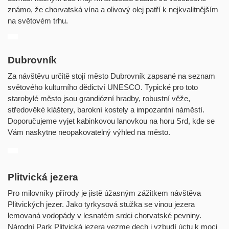
známo, že chorvatská vína a olivový olej patří k nejkvalitnějším
na světovém trhu.
Dubrovník
Za návštěvu určitě stojí město Dubrovník zapsané na seznam
světového kulturního dědictví UNESCO. Typické pro toto
starobylé město jsou grandiózní hradby, robustní věže,
středověké kláštery, barokní kostely a impozantní náměstí.
Doporučujeme vyjet kabinkovou lanovkou na horu Srd, kde se
Vám naskytne neopakovatelný výhled na město.
Plitvická jezera
Pro milovníky přírody je jistě úžasným zážitkem návštěva
Plitvických jezer. Jako tyrkysová stužka se vinou jezera
lemovaná vodopády v lesnatém srdci chorvatské pevniny.
Národní Park Plitvická jezera vezme dech i vzbudí úctu k moci