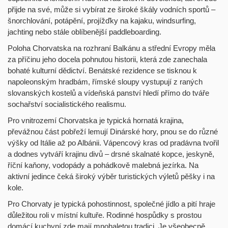
přijde na své, může si vybírat ze široké škály vodních sportů –
šnorchlování, potápění, projížďky na kajaku, windsurfing,
jachting nebo stále oblíbenější paddleboarding.
Poloha Chorvatska na rozhraní Balkánu a střední Evropy měla
za příčinu jeho docela pohnutou historii, která zde zanechala
bohaté kulturní dědictví. Benátské rezidence se tisknou k
napoleonským hradbám, římské sloupy vystupují z raných
slovanských kostelů a vídeňská panství hledí přímo do tváře
sochařství socialistického realismu.
Pro vnitrozemí Chorvatska je typická hornatá krajina,
převážnou část pobřeží lemují Dinárské hory, pnou se do různé
výšky od Itálie až po Albánii. Vápencový kras od pradávna tvořil
a dodnes vytváří krajinu divů – drsné skalnaté kopce, jeskyně,
říční kaňony, vodopády a pohádkově malebná jezírka. Na
aktivní jedince čeká široký výběr turistických výletů pěšky i na
kole.
Pro Chorvaty je typická pohostinnost, společné jídlo a pití hraje
důležitou roli v místní kultuře. Rodinné hospůdky s prostou
domácí kuchyní zde mají mnohaletou tradici. Je všeobecně