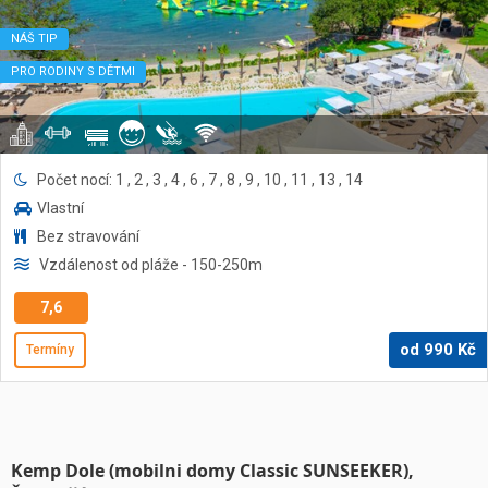
NÁŠ TIP
PRO RODINY S DĚTMI
Počet nocí: 1 , 2 , 3 , 4 , 6 , 7 , 8 , 9 , 10 , 11 , 13 , 14
Vlastní
Bez stravování
Vzdálenost od pláže
- 150-250
m
7,6
od
990
Kč
Termíny
Kemp Dole (mobilni domy Classic SUNSEEKER),