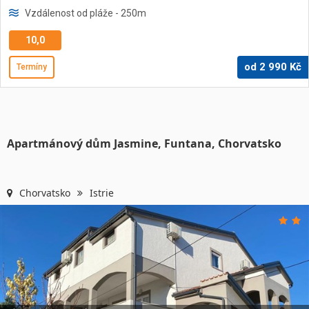
Vzdálenost od pláže
- 250
m
10,0
od
2 990
Kč
Termíny
Apartmánový dům Jasmine, Funtana, Chorvatsko
Chorvatsko
Istrie