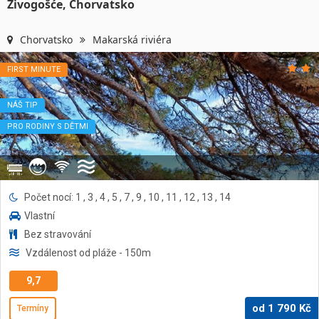
Živogošće, Chorvatsko
Chorvatsko
Makarská riviéra
FIRST MINUTE
NÁŠ TIP
PRO RODINY S DĚTMI
Počet nocí: 1 , 3 , 4 , 5 , 7 , 9 , 10 , 11 , 12 , 13 , 14
Vlastní
Bez stravování
Vzdálenost od pláže
- 150
m
9,7
od
1 790
Kč
Termíny