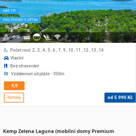
NÁŠ TIP
PRO RODINY S DĚTMI
Počet nocí: 2 , 3 , 4 , 5 , 6 , 7 , 9 , 10 , 11 , 12 , 13 , 14
Vlastní
Bez stravování
Vzdálenost od pláže
- 350
m
9,9
od
5 990
Kč
Termíny
Kemp Zelena Laguna (mobilní domy Premium