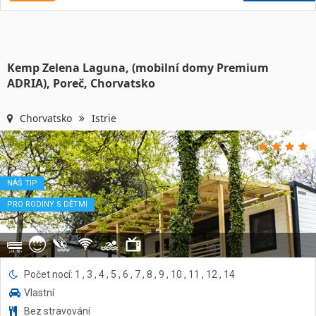
Kemp Zelena Laguna, (mobilní domy Premium
ADRIA), Poreč, Chorvatsko
Chorvatsko
Istrie
NÁŠ TIP
PRO RODINY S DĚTMI
Počet nocí: 1 , 3 , 4 , 5 , 6 , 7 , 8 , 9 , 10 , 11 , 12 , 14
Vlastní
Bez stravování