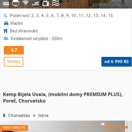
Počet nocí: 2 , 3 , 4 , 5 , 6 , 7 , 8 , 9 , 10 , 11 , 12 , 13 , 14 , 15
Vlastní
Bez stravování
Vzdálenost od pláže
- 250
m
9,7
od
6 990
Kč
Termíny
Kemp Bijela Uvala, (mobilní domy PREMIUM PLUS),
Poreč, Chorvatsko
Chorvatsko
Istrie
FIRST MINUTE