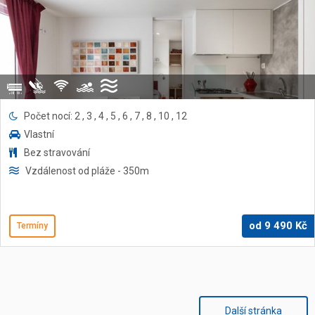
Počet nocí: 2 , 3 , 4 , 5 , 6 , 7 , 8 , 10 , 12
Vlastní
Bez stravování
Vzdálenost od pláže
- 350
m
od
9 490
Kč
Termíny
Další stránka