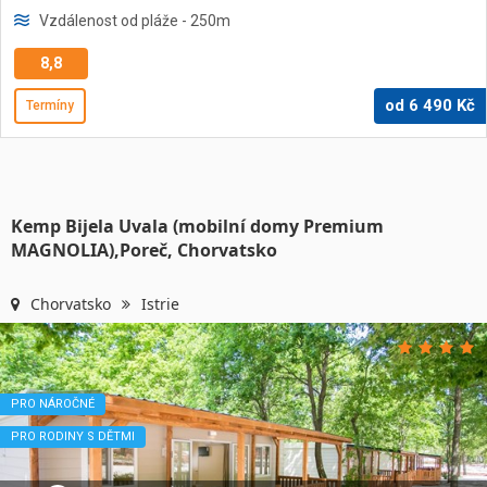
Vzdálenost od pláže
- 250
m
8,8
od
6 490
Kč
Termíny
Kemp Bijela Uvala (mobilní domy Premium
MAGNOLIA),Poreč, Chorvatsko
Chorvatsko
Istrie
PRO NÁROČNÉ
PRO RODINY S DĚTMI