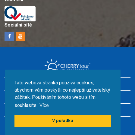
Sociální sítě
Tato webová stránka používá cookies,
Dovolená v Chorvatsku s dětmi
abychom vám poskytli co nejlepší uživatelský
Ubytování u moře
zážitek. Používáním tohoto webu s tím
souhlasíte.
Více
Chorvatsko kempy
V pořádku
© CHERRY TOUR s.r.o.2026