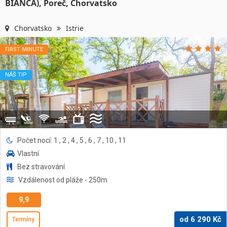
BIANCA), Poreč, Chorvatsko
Chorvatsko
Istrie
FIRST MINUTE
NÁŠ TIP
Počet nocí: 1 , 2 , 4 , 5 , 6 , 7 , 10 , 11
Vlastní
Bez stravování
Vzdálenost od pláže
- 250
m
9,9
od
6 290
Kč
Termíny