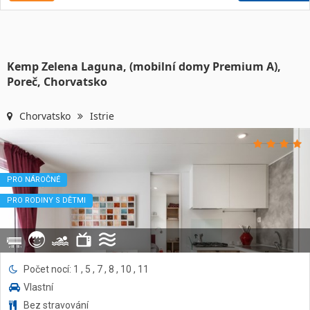
Kemp Zelena Laguna, (mobilní domy Premium A),
Poreč, Chorvatsko
Chorvatsko
Istrie
PRO NÁROČNÉ
PRO RODINY S DĚTMI
Počet nocí: 1 , 5 , 7 , 8 , 10 , 11
Vlastní
Bez stravování