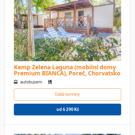
Kemp Zelena Laguna (mobilní domy
Premium BIANCA), Poreč, Chorvatsko
autobusem
Další termíny
od
6 290
Kč