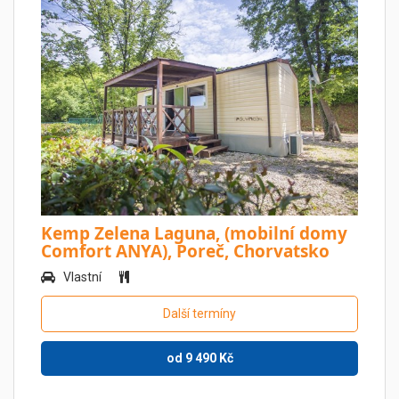
Kemp Zelena Laguna, (mobilní domy
Comfort ANYA), Poreč, Chorvatsko
Vlastní
Další termíny
od
9 490
Kč