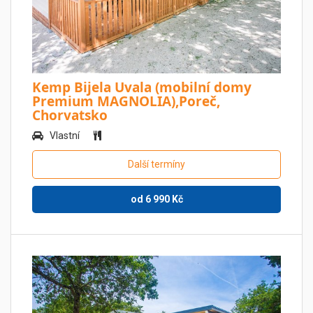
Kemp Bijela Uvala (mobilní domy
Premium MAGNOLIA),Poreč,
Chorvatsko
Vlastní
Další termíny
od
6 990
Kč