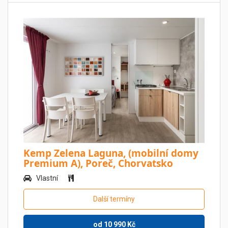
Kemp Zelena Laguna, (mobilní domy
Premium A), Poreč, Chorvatsko
Vlastní
Další termíny
od
10 990
Kč