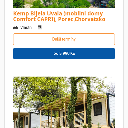
Kemp Bijela Uvala (mobilni domy
Comfort CAPRI), Porec,Chorvatsko
Vlastní
Další termíny
od
5 990
Kč