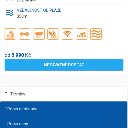
Bez stravy
VZDÁLENOST OD PLÁŽE
350
m
od
5 990
Kč
NEZÁVAZNĚ POPTAT
Termíny
Popis destinace
Popis ceny