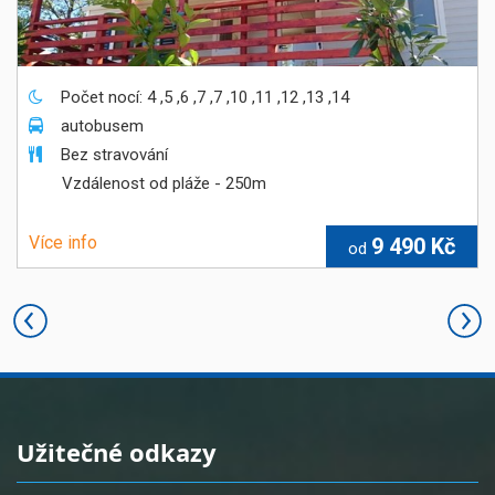
Počet nocí: 4 ,5 ,6 ,7 ,7 ,10 ,11 ,12 ,13 ,14
autobusem
Bez stravování
Vzdálenost od pláže
- 250
m
Více info
9 490 Kč
od
Užitečné odkazy