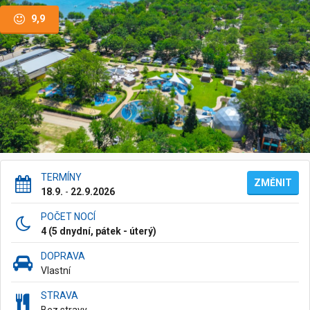
9,9
TERMÍNY
ZMĚNIT
18.9.
-
22.9.2026
POČET NOCÍ
4 (5 dnydní, pátek - úterý)
DOPRAVA
Vlastní
STRAVA