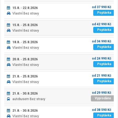
od
37 990
Kč
15.8.
-
22.8.2026
Poptávka
Vlastní
Bez stravy
od
42 990
Kč
15.8.
-
25.8.2026
Poptávka
Vlastní
Bez stravy
od
34 990
Kč
18.8.
-
25.8.2026
Poptávka
Vlastní
Bez stravy
od
24 990
Kč
20.8.
-
25.8.2026
Poptávka
Vlastní
Bez stravy
od
21 990
Kč
21.8.
-
25.8.2026
Poptávka
Vlastní
Bez stravy
od
29 990
Kč
21.8.
-
30.8.2026
Vyprodáno
autobusem
Bez stravy
od
38 590
Kč
21.8.
-
30.8.2026
Poptávka
Vlastní
Bez stravy