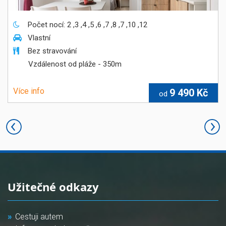
Počet nocí: 2 ,3 ,4 ,5 ,6 ,7 ,8 ,7 ,10 ,12
Vlastní
Bez stravování
Vzdálenost od pláže
- 350
m
Více info
9 490 Kč
od
Užitečné odkazy
Cestuji autem