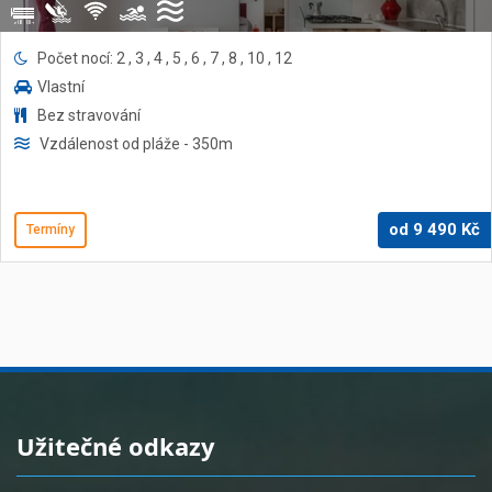
Počet nocí: 2 , 3 , 4 , 5 , 6 , 7 , 8 , 10 , 12
Vlastní
Bez stravování
Vzdálenost od pláže
- 350
m
od
9 490
Kč
Termíny
Užitečné odkazy