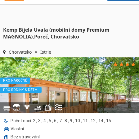
Kemp Bijela Uvala (mobilní domy Premium
MAGNOLIA),Poreč, Chorvatsko
Chorvatsko
Istrie
PRO NÁROČNÉ
PRO RODINY S DĚTMI
Počet nocí: 2 , 3 , 4 , 5 , 6 , 7 , 8 , 9 , 10 , 11 , 12 , 14 , 15
Vlastní
Bez stravování