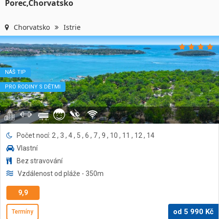
Porec,Chorvatsko
Chorvatsko
Istrie
NÁŠ TIP
PRO RODINY S DĚTMI
Počet nocí: 2 , 3 , 4 , 5 , 6 , 7 , 9 , 10 , 11 , 12 , 14
Vlastní
Bez stravování
Vzdálenost od pláže
- 350
m
9,9
od
5 990
Kč
Termíny