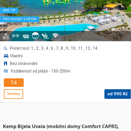
NÁŠ TIP
PRO RODINY S DĚTMI
Počet nocí: 1 , 2 , 3 , 4 , 6 , 7 , 8 , 9 , 10 , 11 , 13 , 14
Vlastní
Bez stravování
Vzdálenost od pláže
- 150-250
m
7,6
od
990
Kč
Termíny
Kemp Bijela Uvala (mobilni domy Comfort CAPRI),