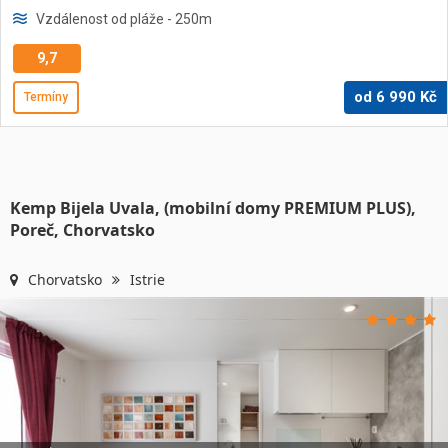
Vzdálenost od pláže
- 250
m
9,7
od
6 990
Kč
Termíny
Kemp Bijela Uvala, (mobilní domy PREMIUM PLUS),
Poreč, Chorvatsko
Chorvatsko
Istrie