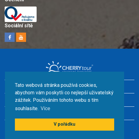
Sociální sítě
Tato webová stránka používá cookies,
Dovolená v Chorvatsku s dětmi
abychom vám poskytli co nejlepší uživatelský
Ubytování u moře
zážitek. Používáním tohoto webu s tím
souhlasíte.
Více
Chorvatsko kempy
V pořádku
© CHERRY TOUR s.r.o.2026