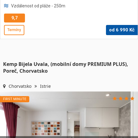
Vzdálenost od pláže
- 250
m
9,7
od
6 990
Kč
Termíny
Kemp Bijela Uvala, (mobilní domy PREMIUM PLUS),
Poreč, Chorvatsko
Chorvatsko
Istrie
FIRST MINUTE