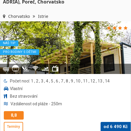
ADRIA), Poreč, Chorvatsko
Chorvatsko
Istrie
NÁŠ TIP
PRO RODINY S DĚTMI
Počet nocí: 1 , 2 , 3 , 4 , 5 , 6 , 7 , 8 , 9 , 10 , 11 , 12 , 13 , 14
Vlastní
Bez stravování
Vzdálenost od pláže
- 250
m
8,8
od
6 490
Kč
Termíny