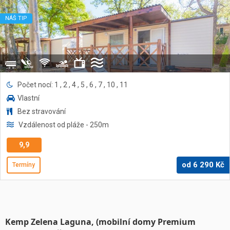
NÁŠ TIP
Počet nocí: 1 , 2 , 4 , 5 , 6 , 7 , 10 , 11
Vlastní
Bez stravování
Vzdálenost od pláže
- 250
m
9,9
od
6 290
Kč
Termíny
Kemp Zelena Laguna, (mobilní domy Premium