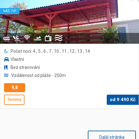
NÁŠ TIP
Počet nocí: 4 , 5 , 6 , 7 , 10 , 11 , 12 , 13 , 14
Vlastní
Bez stravování
Vzdálenost od pláže
- 250
m
9,8
od
9 490
Kč
Termíny
Další stránka