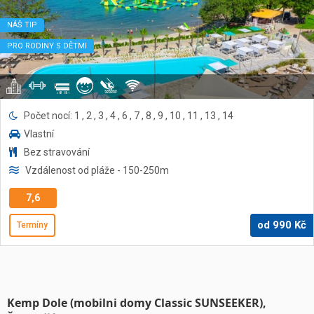
NÁŠ TIP
PRO RODINY S DĚTMI
Počet nocí: 1 , 2 , 3 , 4 , 6 , 7 , 8 , 9 , 10 , 11 , 13 , 14
Vlastní
Bez stravování
Vzdálenost od pláže
- 150-250
m
7,6
od
990
Kč
Termíny
Kemp Dole (mobilni domy Classic SUNSEEKER),