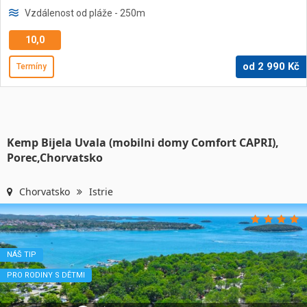
Vzdálenost od pláže
- 250
m
10,0
od
2 990
Kč
Termíny
Kemp Bijela Uvala (mobilni domy Comfort CAPRI),
Porec,Chorvatsko
Chorvatsko
Istrie
NÁŠ TIP
PRO RODINY S DĚTMI