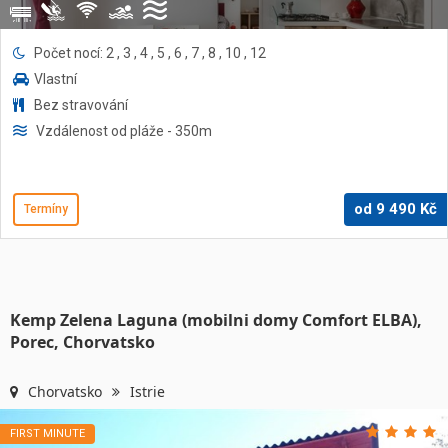
Počet nocí: 2 , 3 , 4 , 5 , 6 , 7 , 8 , 10 , 12
Vlastní
Bez stravování
Vzdálenost od pláže
- 350
m
od
9 490
Kč
Termíny
Kemp Zelena Laguna (mobilni domy Comfort ELBA),
Porec, Chorvatsko
Chorvatsko
Istrie
FIRST MINUTE