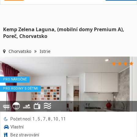
Kemp Zelena Laguna, (mobilní domy Premium A),
Poreč, Chorvatsko
Chorvatsko
Istrie
PRO NÁROČNÉ
PRO RODINY S DĚTMI
Počet nocí: 1 , 5 , 7 , 8 , 10 , 11
Vlastní
Bez stravování