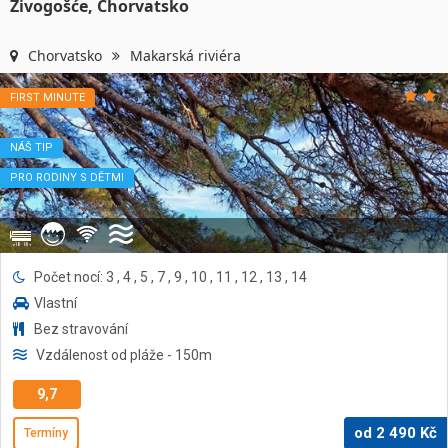
Živogošće, Chorvatsko
Chorvatsko
Makarská riviéra
FIRST MINUTE
NÁŠ TIP
PRO RODINY S DĚTMI
Počet nocí: 3 , 4 , 5 , 7 , 9 , 10 , 11 , 12 , 13 , 14
Vlastní
Bez stravování
Vzdálenost od pláže
- 150
m
9,7
od
2 490
Kč
Termíny