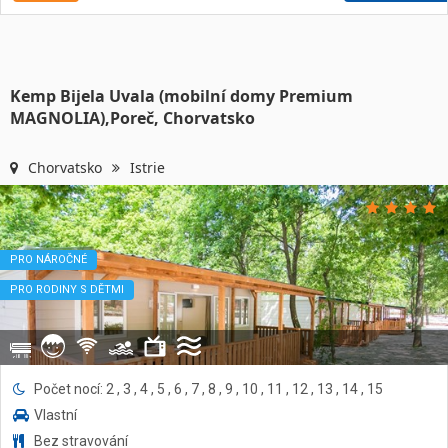
Kemp Bijela Uvala (mobilní domy Premium
MAGNOLIA),Poreč, Chorvatsko
Chorvatsko
Istrie
PRO NÁROČNÉ
PRO RODINY S DĚTMI
Počet nocí: 2 , 3 , 4 , 5 , 6 , 7 , 8 , 9 , 10 , 11 , 12 , 13 , 14 , 15
Vlastní
Bez stravování