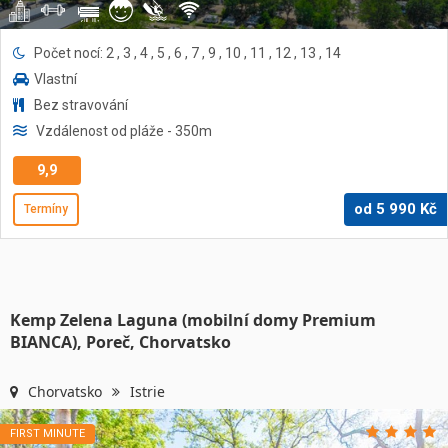
Počet nocí: 2 , 3 , 4 , 5 , 6 , 7 , 9 , 10 , 11 , 12 , 13 , 14
Vlastní
Bez stravování
Vzdálenost od pláže
- 350
m
9,9
od
5 990
Kč
Termíny
Kemp Zelena Laguna (mobilní domy Premium
BIANCA), Poreč, Chorvatsko
Chorvatsko
Istrie
FIRST MINUTE