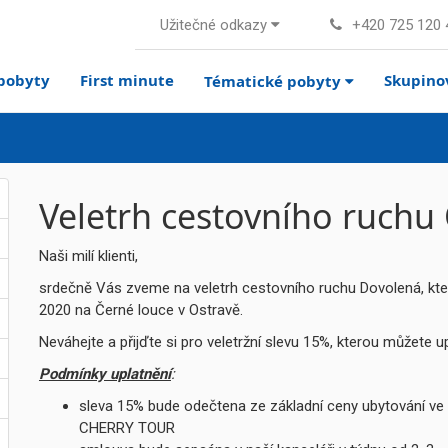
Užitečné odkazy
+420 725 120 
pobyty
First minute
Skupino
Tématické pobyty
Veletrh cestovního ruchu
Naši milí klienti,
srdečně Vás zveme na veletrh cestovního ruchu Dovolená, kter
2020 na Černé louce v Ostravě.
Neváhejte a přijďte si pro veletržní slevu 15%, kterou můžete u
Podmínky uplatnění
:
sleva 15% bude odečtena ze základní ceny ubytování ve 
CHERRY TOUR