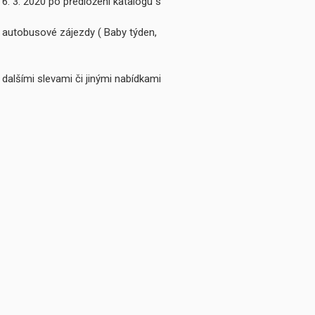
 6. 3. 2020 po předložení katalogu s
é autobusové zájezdy ( Baby týden,
 dalšími slevami či jinými nabídkami