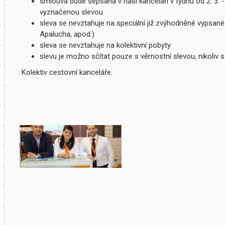
smlouva bude sepsána v naší kanceláři v týdnu od 2. 3. -
vyznačenou slevou
sleva se nevztahuje na speciální již zvýhodněné vypsan
Apalucha, apod.)
sleva se nevztahuje na kolektivní pobyty
slevu je možno sčítat pouze s věrnostní slevou, nikoliv s
Kolektiv cestovní kanceláře.