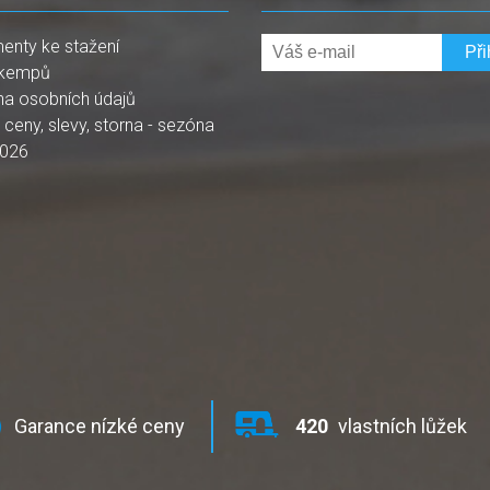
enty ke stažení
kempů
na osobních údajů
, ceny, slevy, storna - sezóna
2026
Garance nízké ceny
420
vlastních lůžek