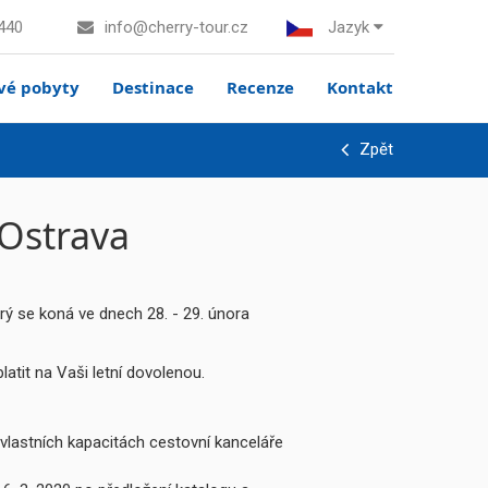
440
info@cherry-tour.cz
Jazyk
vé pobyty
Destinace
Recenze
Kontakt
Zpět
 Ostrava
ý se koná ve dnech 28. - 29. února
platit na Vaši letní dovolenou.
vlastních kapacitách cestovní kanceláře