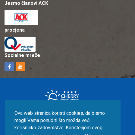
Jesmo članovi ACK
procjena
Socialne mreže
Ova web stranica koristi cookies, da bismo
Odmor u Hrvatskoj s djecom
mogli Vama ponuditi što možda veći
Smještaj uz more
korisničko zadovolstvo. Korištenjom ovog