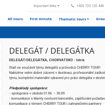
Important links
+420 725 120 440
All tours
First minute
Grou
Thematic tours
DELEGÁT / DELEGÁTKA
DELEGÁT/DELEGÁTKA, CHORVATSKO - Istrie
Staň se součástí týmu delegátů a průvodců CHERRY TOUR!
Nabízíme velmi dobré zázemí v destinaci, profesionální zaškol
týmu, kompletní materiální vybavení pro práci delegáta v desti
Předpoklady spolupráce:
- spolupráce v období 01.06. – 30.09.
- komunikace s klienty cestovní kanceláře, zajišťování požadavk
komunikace s týmem CHERRY TOUR i zahraničními partnery