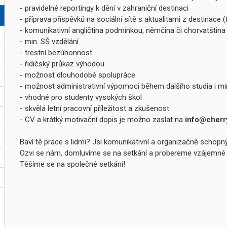
- pravidelné reportingy k dění v zahraniční destinaci
- příprava příspěvků na sociální sítě s aktualitami z destinace (
- komunikativní angličtina podmínkou, němčina či chorvatštin
- min. SŠ vzdělání
- trestní bezúhonnost
- řidičský průkaz výhodou
- možnost dlouhodobé spolupráce
- možnost administrativní výpomoci během dalšího studia i m
- vhodné pro studenty vysokých škol
- skvělá letní pracovní příležitost a zkušenost
- CV a krátký motivační dopis je možno zaslat na
info@cherr
Baví tě práce s lidmi? Jsi komunikativní a organizačně schopn
Ozvi se nám, domluvíme se na setkání a probereme vzájemné
Těšíme se na společné setkání!