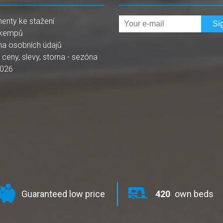
enty ke stažení
kempů
na osobních údajů
, ceny, slevy, storna - sezóna
2026
Guaranteed low price
420
own beds