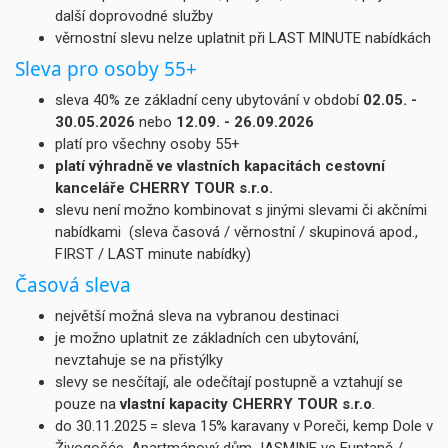
další doprovodné služby
věrnostní slevu nelze uplatnit při LAST MINUTE nabídkách
Sleva pro osoby 55+
sleva 40% ze základní ceny ubytování v období
02.05. -
30.05.2026
nebo
12.09. - 26.09.2026
platí pro všechny osoby 55+
platí výhradně ve vlastních kapacitách cestovní
kanceláře CHERRY TOUR s.r.o.
slevu není možno kombinovat s jinými slevami či akčními
nabídkami (sleva časová / věrnostní / skupinová apod.,
FIRST / LAST minute nabídky)
Časová sleva
největší možná sleva na vybranou destinaci
je možno uplatnit ze základních cen ubytování,
nevztahuje se na přistýlky
slevy se nesčítají, ale odečítají postupně a vztahují se
pouze na
vlastní kapacity CHERRY TOUR s.r.o
.
do 30.11.2025 = sleva 15% karavany v Poreči, kemp Dole v