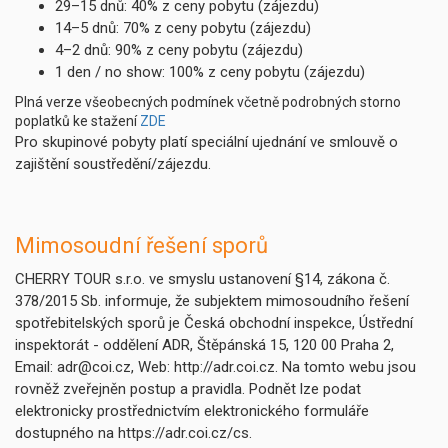
29–15 dnů: 40% z ceny pobytu (zájezdu)
14–5 dnů: 70% z ceny pobytu (zájezdu)
4–2 dnů: 90% z ceny pobytu (zájezdu)
1 den / no show: 100% z ceny pobytu (zájezdu)
Plná verze všeobecných podmínek včetně podrobných storno
poplatků ke stažení
ZDE
Pro skupinové pobyty platí speciální ujednání ve smlouvě o
zajištění soustředění/zájezdu.
Mimosoudní řešení sporů
CHERRY TOUR s.r.o. ve smyslu ustanovení §14, zákona č.
378/2015 Sb. informuje, že subjektem mimosoudního řešení
spotřebitelských sporů je Česká obchodní inspekce, Ústřední
inspektorát - oddělení ADR, Štěpánská 15, 120 00 Praha 2,
Email: adr@coi.cz, Web: http://adr.coi.cz. Na tomto webu jsou
rovněž zveřejněn postup a pravidla. Podnět lze podat
elektronicky prostřednictvím elektronického formuláře
dostupného na https://adr.coi.cz/cs.