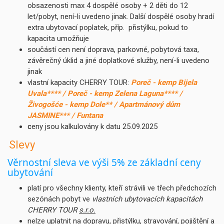
obsazenosti max 4 dospělé osoby + 2 děti do 12
let/pobyt, není-li uvedeno jinak. Další dospělé osoby hradí
extra ubytovací poplatek, příp. přistýlku, pokud to
kapacita umožňuje
součástí cen není doprava, parkovné, pobytová taxa,
závěrečný úklid a jiné doplatkové služby, není-li uvedeno
jinak
vlastní kapacity CHERRY TOUR:
Poreč - kemp Bijela
Uvala**** / Poreč - kemp Zelena Laguna**** /
Živogošće - kemp Dole** / Apartmánový dům
JASMINE*** / Funtana
c
eny jsou kalkulovány k datu 25.09.2025
Slevy
Věrnostní sleva ve výši 5% ze základní ceny
ubytování
platí pro všechny klienty, kteří strávili ve třech předchozích
sezónách pobyt ve
vlastních ubytovacích kapacitách
CHERRY TOUR
s.r.o.
nelze uplatnit na dopravu, přistýlku, stravování, pojištění a