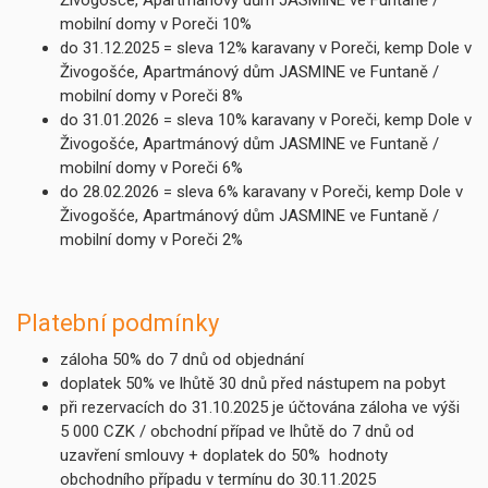
Živogošće, Apartmánový dům JASMINE ve Funtaně /
mobilní domy v Poreči 10%
do 31.12.2025 = sleva 12% karavany v Poreči, kemp Dole v
Živogošće, Apartmánový dům JASMINE ve Funtaně /
mobilní domy v Poreči 8%
do 31.01.2026 = sleva 10% karavany v Poreči, kemp Dole v
Živogošće, Apartmánový dům JASMINE ve Funtaně /
mobilní domy v Poreči 6%
do 28.02.2026 = sleva 6% karavany v Poreči, kemp Dole v
Živogošće, Apartmánový dům JASMINE ve Funtaně /
mobilní domy v Poreči 2%
Platební podmínky
záloha 50% do 7 dnů od objednání
doplatek 50% ve lhůtě 30 dnů před nástupem na pobyt
při rezervacích do 31.10.2025 je účtována záloha ve výši
5 000 CZK / obchodní případ ve lhůtě do 7 dnů od
uzavření smlouvy + doplatek do 50% hodnoty
obchodního případu v termínu do 30.11.2025